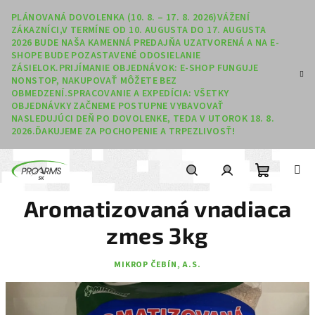
Prejsť na obsah
PLÁNOVANÁ DOVOLENKA (10. 8. – 17. 8. 2026)VÁŽENÍ
ZÁKAZNÍCI,V TERMÍNE OD 10. AUGUSTA DO 17. AUGUSTA
2026 BUDE NAŠA KAMENNÁ PREDAJŇA UZATVORENÁ A NA E-
SHOPE BUDE POZASTAVENÉ ODOSIELANIE
ZÁSIELOK.PRIJÍMANIE OBJEDNÁVOK: E-SHOP FUNGUJE
NONSTOP, NAKUPOVAŤ MÔŽETE BEZ
OBMEDZENÍ.SPRACOVANIE A EXPEDÍCIA: VŠETKY
OBJEDNÁVKY ZAČNEME POSTUPNE VYBAVOVAŤ
NASLEDUJÚCI DEŇ PO DOVOLENKE, TEDA V UTOROK 18. 8.
2026.ĎAKUJEME ZA POCHOPENIE A TRPEZLIVOSŤ!
Nákupný
Hľadať
Prihlásenie
Aromatizovaná vnadiaca
zmes 3kg
MIKROP ČEBÍN, A.S.