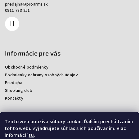
predajna
@
proarms.sk
0911 783 251
Informácie pre vás
Obchodné podmienky
Podmienky ochrany osobných údajov
Predajňa
Shooting club
Kontakty
Tento web používa súbory cookie. Ďalším prechádzaním
Facebook
tohto webu vyjadrujete súhlas s ich používaním. Viac
informácií
tu
.