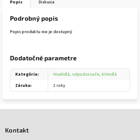
Popis
Diskusia
Podrobný popis
Popis produktu nie je dostupný
Dodatočné parametre
Kategória
:
Vnadidlá, odpudzovače, kŕmidlá
Záruka
:
2 roky
Zápätie
Kontakt