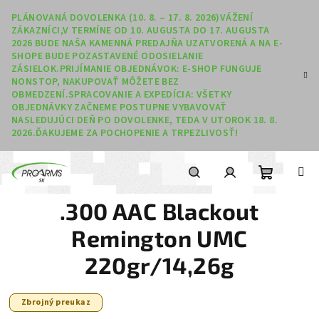
Prejsť na obsah
PLÁNOVANÁ DOVOLENKA (10. 8. – 17. 8. 2026)VÁŽENÍ
ZÁKAZNÍCI,V TERMÍNE OD 10. AUGUSTA DO 17. AUGUSTA
2026 BUDE NAŠA KAMENNÁ PREDAJŇA UZATVORENÁ A NA E-
SHOPE BUDE POZASTAVENÉ ODOSIELANIE
ZÁSIELOK.PRIJÍMANIE OBJEDNÁVOK: E-SHOP FUNGUJE
NONSTOP, NAKUPOVAŤ MÔŽETE BEZ
OBMEDZENÍ.SPRACOVANIE A EXPEDÍCIA: VŠETKY
OBJEDNÁVKY ZAČNEME POSTUPNE VYBAVOVAŤ
NASLEDUJÚCI DEŇ PO DOVOLENKE, TEDA V UTOROK 18. 8.
2026.ĎAKUJEME ZA POCHOPENIE A TRPEZLIVOSŤ!
Nákupný
Hľadať
Prihlásenie
.300 AAC Blackout
Remington UMC
220gr/14,26g
Zbrojný preukaz