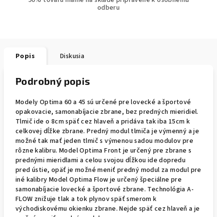
90% tovaru máme na sklade pripravené k osobnému
odberu
Popis
Diskusia
Podrobný popis
Modely Optima 60 a 45 sú určené pre lovecké a športové
opakovacie, samonabíjacie zbrane, bez predných mieridiel.
Tlmič ide o 8cm späť cez hlaveň a pridáva tak iba 15cm k
celkovej dĺžke zbrane. Predný modul tlmiča je výmenný a je
možné tak mať jeden tlmič s výmenou sadou modulov pre
rôzne kalibru. Model Optima Front je určený pre zbrane s
prednými mieridlami a celou svojou dĺžkou ide dopredu
pred ústie, opäť je možné meniť predný modul za modul pre
iné kalibry Model Optima Flow je určený špeciálne pre
samonabíjacie lovecké a športové zbrane. Technológia A-
FLOW znižuje tlak a tok plynov späť smerom k
východiskovému okienku zbrane. Nejde späť cez hlaveň a je