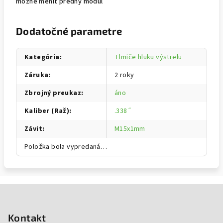
možné meniť predný modul
Dodatočné parametre
Kategória
:
Tlmiče hluku výstrelu
Záruka
:
2 roky
Zbrojný preukaz
:
áno
Kaliber (Raž)
:
.338˝
Závit
:
M15x1mm
Položka bola vypredaná…
Zápätie
Kontakt