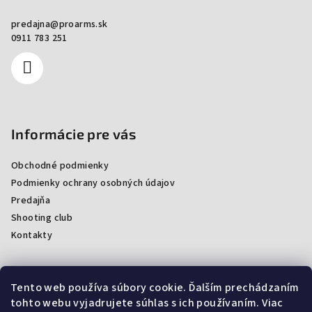
predajna
@
proarms.sk
0911 783 251
Informácie pre vás
Obchodné podmienky
Podmienky ochrany osobných údajov
Predajňa
Shooting club
Kontakty
Tento web používa súbory cookie. Ďalším prechádzaním
Facebook
tohto webu vyjadrujete súhlas s ich používaním. Viac