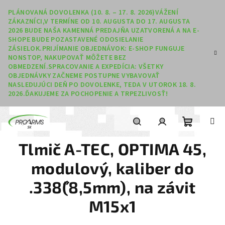
Prejsť na obsah
PLÁNOVANÁ DOVOLENKA (10. 8. – 17. 8. 2026)VÁŽENÍ
ZÁKAZNÍCI,V TERMÍNE OD 10. AUGUSTA DO 17. AUGUSTA
2026 BUDE NAŠA KAMENNÁ PREDAJŇA UZATVORENÁ A NA E-
SHOPE BUDE POZASTAVENÉ ODOSIELANIE
ZÁSIELOK.PRIJÍMANIE OBJEDNÁVOK: E-SHOP FUNGUJE
NONSTOP, NAKUPOVAŤ MÔŽETE BEZ
OBMEDZENÍ.SPRACOVANIE A EXPEDÍCIA: VŠETKY
OBJEDNÁVKY ZAČNEME POSTUPNE VYBAVOVAŤ
NASLEDUJÚCI DEŇ PO DOVOLENKE, TEDA V UTOROK 18. 8.
2026.ĎAKUJEME ZA POCHOPENIE A TRPEZLIVOSŤ!
Nákupný
Hľadať
Prihlásenie
Tlmič A-TEC, OPTIMA 45,
modulový, kaliber do
.338˝(8,5mm), na závit
M15x1