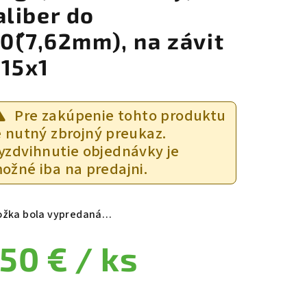
aliber do
30˝(7,62mm), na závit
15x1
Pre zakúpenie tohto produktu
e nutný zbrojný preukaz.
yzdvihnutie objednávky je
ožné iba na predajni.
ožka bola vypredaná…
50 €
/ ks
notková cena: