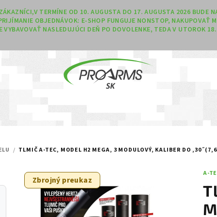
Í ZÁKAZNÍCI,V TERMÍNE OD 10. AUGUSTA DO 17. AUGUSTA 2026 BUDE
PRIJÍMANIE OBJEDNÁVOK: E-SHOP FUNGUJE NONSTOP, NAKUPOVAŤ M
 VYBAVOVAŤ NASLEDUJÚCI DEŇ PO DOVOLENKE, TEDA V UTOROK 18. 
ELU
/
TLMIČ A-TEC, MODEL H2 MEGA, 3 MODULOVÝ, KALIBER DO ,30˝(7,
A-T
Zbrojný preukaz
T
M