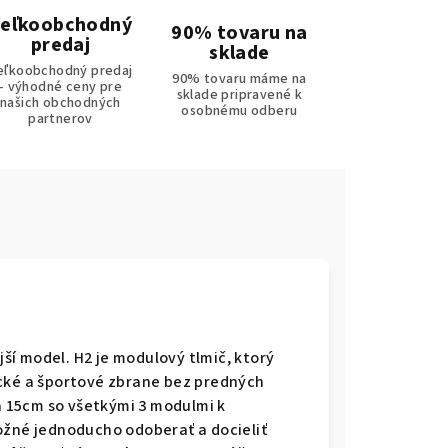
eľkoobchodný
90% tovaru na
predaj
sklade
eľkoobchodný predaj
90% tovaru máme na
- výhodné ceny pre
sklade pripravené k
našich obchodných
osobnému odberu
partnerov
í model. H2 je modulový tlmič, ktorý
ecké a športové zbrane bez predných
ba 15cm so všetkými 3 modulmi k
ožné jednoducho odoberať a docieliť