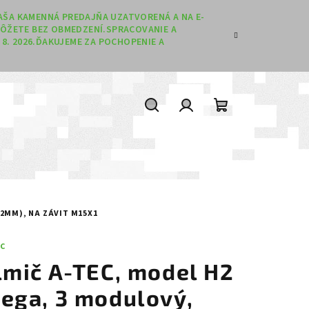
 NAŠA KAMENNÁ PREDAJŇA UZATVORENÁ A NA E-
ÔŽETE BEZ OBMEDZENÍ.SPRACOVANIE A
8. 2026.ĎAKUJEME ZA POCHOPENIE A
Hľadať
Prihlásenie
Nákupný koší
62MM), NA ZÁVIT M15X1
EC
lmič A-TEC, model H2
ega, 3 modulový,