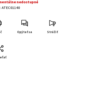
entálne nedostupné
:
ATEC01140
ač
Opýtať sa
Strážiť
eľať