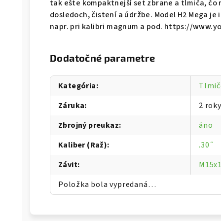
tak ešte kompaktnejší set zbrane a tlmiča, čo
dosledoch, čistení a údržbe. Model H2 Mega je i
napr. pri kalibri magnum a pod. https://ww
Dodatočné parametre
Kategória
:
Tlmič
Záruka
:
2 rok
Zbrojný preukaz
:
áno
Kaliber (Raž)
:
.30˝
Závit
:
M15x
Položka bola vypredaná…