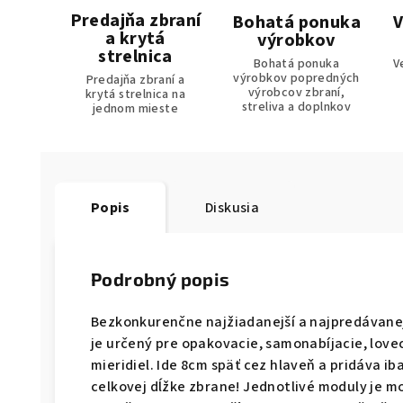
Predajňa zbraní
Bohatá ponuka
V
a krytá
výrobkov
strelnica
Bohatá ponuka
V
výrobkov popredných
Predajňa zbraní a
výrobcov zbraní,
krytá strelnica na
streliva a doplnkov
jednom mieste
Popis
Diskusia
Podrobný popis
Bezkonkurenčne najžiadanejší a najpredávanejš
je určený pre opakovacie, samonabíjacie, lov
mieridiel. Ide 8cm späť cez hlaveň a pridáva i
celkovej dĺžke zbrane! Jednotlivé moduly je m