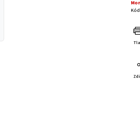
Mom
Kód
Tl
Zdi