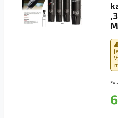
k
,
M
j
V
m
Pol
6
Jed