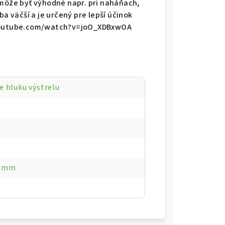
 môže byť výhodné napr. pri naháňach,
ba väčší a je určený pre lepší účinok
w.youtube.com/watch?v=joO_XDBxwOA
e hluku výstrelu
y
1mm