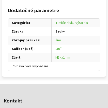
Dodatočné parametre
Kategória
:
Tlmiče hluku výstrelu
Záruka
:
2 roky
Zbrojný preukaz
:
áno
Kaliber (Raž)
:
.30˝
Závit
:
M14x1mm
Položka bola vypredaná…
Zápätie
Kontakt