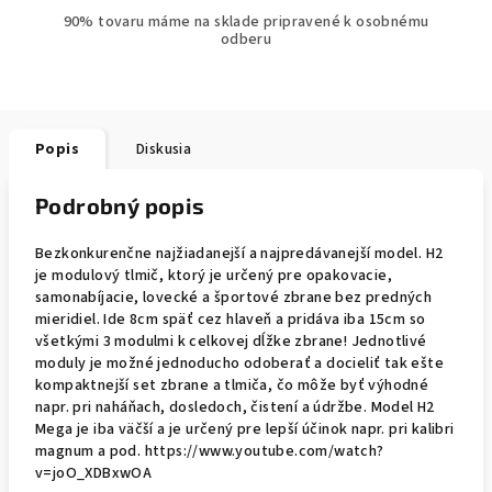
90% tovaru máme na sklade pripravené k osobnému
odberu
Popis
Diskusia
Podrobný popis
Bezkonkurenčne najžiadanejší a najpredávanejší model. H2
je modulový tlmič, ktorý je určený pre opakovacie,
samonabíjacie, lovecké a športové zbrane bez predných
mieridiel. Ide 8cm späť cez hlaveň a pridáva iba 15cm so
všetkými 3 modulmi k celkovej dĺžke zbrane! Jednotlivé
moduly je možné jednoducho odoberať a docieliť tak ešte
kompaktnejší set zbrane a tlmiča, čo môže byť výhodné
napr. pri naháňach, dosledoch, čistení a údržbe. Model H2
Mega je iba väčší a je určený pre lepší účinok napr. pri kalibri
magnum a pod. https://www.youtube.com/watch?
v=joO_XDBxwOA