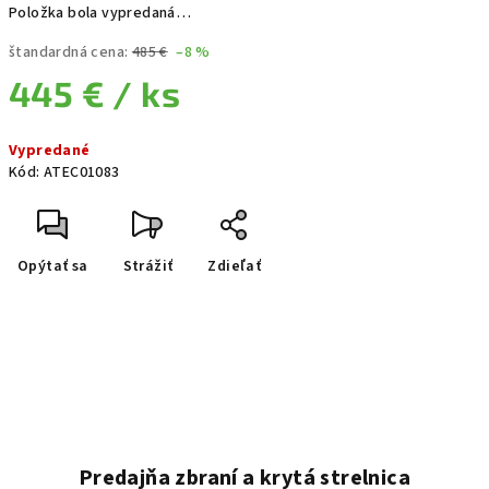
Položka bola vypredaná…
štandardná cena:
485 €
–8 %
445 €
/ ks
Jednotková cena:
Vypredané
Kód:
ATEC01083
Opýtať sa
Strážiť
Zdieľať
Predajňa zbraní a krytá strelnica