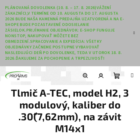
Prejsť na obsah
PLÁNOVANÁ DOVOLENKA (10. 8. – 17. 8. 2026)VÁŽENÍ
ZÁKAZNÍCI,V TERMÍNE OD 10. AUGUSTA DO 17. AUGUSTA
2026 BUDE NAŠA KAMENNÁ PREDAJŇA UZATVORENÁ A NA E-
SHOPE BUDE POZASTAVENÉ ODOSIELANIE
ZÁSIELOK.PRIJÍMANIE OBJEDNÁVOK: E-SHOP FUNGUJE
NONSTOP, NAKUPOVAŤ MÔŽETE BEZ
OBMEDZENÍ.SPRACOVANIE A EXPEDÍCIA: VŠETKY
OBJEDNÁVKY ZAČNEME POSTUPNE VYBAVOVAŤ
NASLEDUJÚCI DEŇ PO DOVOLENKE, TEDA V UTOROK 18. 8.
2026.ĎAKUJEME ZA POCHOPENIE A TRPEZLIVOSŤ!
Nákupný
Hľadať
Prihlásenie
Tlmič A-TEC, model H2, 3
modulový, kaliber do
.30˝(7,62mm), na závit
M14x1