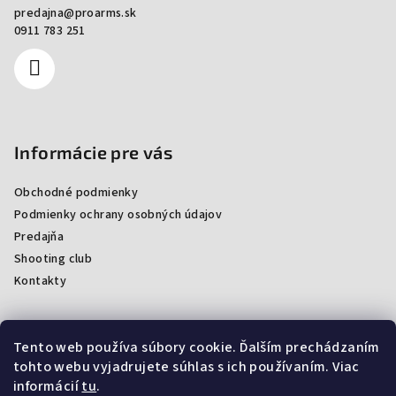
predajna
@
proarms.sk
0911 783 251
Informácie pre vás
Obchodné podmienky
Podmienky ochrany osobných údajov
Predajňa
Shooting club
Kontakty
Tento web používa súbory cookie. Ďalším prechádzaním
Facebook
tohto webu vyjadrujete súhlas s ich používaním. Viac
informácií
tu
.