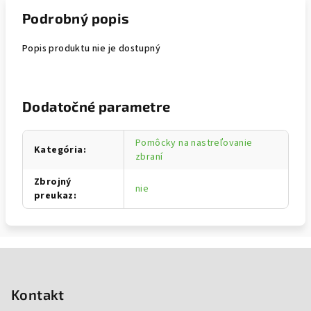
Podrobný popis
Popis produktu nie je dostupný
Dodatočné parametre
Pomôcky na nastreľovanie
Kategória
:
zbraní
Zbrojný
nie
preukaz
:
Zápätie
Kontakt