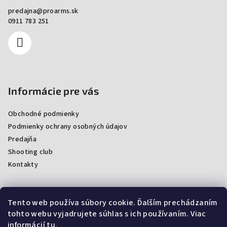
predajna
@
proarms.sk
0911 783 251
Informácie pre vás
Obchodné podmienky
Podmienky ochrany osobných údajov
Predajňa
Shooting club
Kontakty
Tento web používa súbory cookie. Ďalším prechádzaním
Facebook
tohto webu vyjadrujete súhlas s ich používaním. Viac
informácií
tu
.