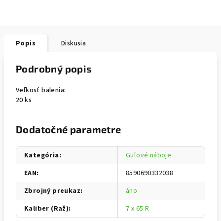
Popis
Diskusia
Podrobný popis
Veľkosť balenia:
20 ks
Dodatočné parametre
Kategória
:
Guľové náboje
EAN
:
8590690332038
Zbrojný preukaz
:
áno
Kaliber (Raž)
:
7 x 65 R