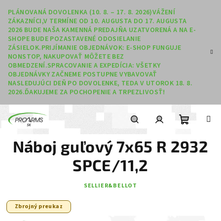
Prejsť na obsah
PLÁNOVANÁ DOVOLENKA (10. 8. – 17. 8. 2026)VÁŽENÍ
ZÁKAZNÍCI,V TERMÍNE OD 10. AUGUSTA DO 17. AUGUSTA
2026 BUDE NAŠA KAMENNÁ PREDAJŇA UZATVORENÁ A NA E-
SHOPE BUDE POZASTAVENÉ ODOSIELANIE
ZÁSIELOK.PRIJÍMANIE OBJEDNÁVOK: E-SHOP FUNGUJE
NONSTOP, NAKUPOVAŤ MÔŽETE BEZ
OBMEDZENÍ.SPRACOVANIE A EXPEDÍCIA: VŠETKY
OBJEDNÁVKY ZAČNEME POSTUPNE VYBAVOVAŤ
NASLEDUJÚCI DEŇ PO DOVOLENKE, TEDA V UTOROK 18. 8.
2026.ĎAKUJEME ZA POCHOPENIE A TRPEZLIVOSŤ!
Nákupný
Hľadať
Prihlásenie
Náboj guľový 7x65 R 2932
SPCE/11,2
SELLIER&BELLOT
Zbrojný preukaz